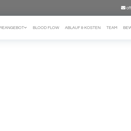

of
PIEANGEBOT
BLOOD FLOW
ABLAUF & KOSTEN
TEAM
BE