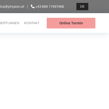

fice@physion.at
|
+43 699 17497466
DE
Online Termin
WERTUNGEN
KONTAKT